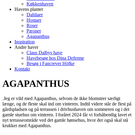
Køkkenhaven
Havens planter
Dahliaer
Hostaer
Roser
Pæoner
Agapanthus
Inspiration
Andre haver
Claus Dalbys have
Havebesøg hos Dina Deferme
Besøg i Fancrever Höfke
Kontakt
AGAPANTHUS
.
Jeg er vild med Agapanthus, selvom de ikke blomstrer særligt
længe, og de fleste skal ind om vinteren. Indtil videre står de flest på
gårdspladsen og på terrassen i drivhushaven om sommeren og i det
gamle stuehus om vinteren. I foråret 2024 får vi forhåbentlig lavet et
nyt terrasseområde ved det gamle hønsehus, hvor der også skal stå
krukker med Agapanthus.