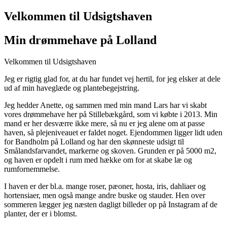
Velkommen til Udsigtshaven
Min drømmehave på Lolland
Velkommen til Udsigtshaven
Jeg er rigtig glad for, at du har fundet vej hertil, for jeg elsker at dele
ud af min haveglæde og plantebegejstring.
Jeg hedder Anette, og sammen med min mand Lars har vi skabt
vores drømmehave her på Stillebækgård, som vi købte i 2013. Min
mand er her desværre ikke mere, så nu er jeg alene om at passe
haven, så plejeniveauet er faldet noget. Ejendommen ligger lidt uden
for Bandholm på Lolland og har den skønneste udsigt til
Smålandsfarvandet, markerne og skoven. Grunden er på 5000 m2,
og haven er opdelt i rum med hække om for at skabe læ og
rumfornemmelse.
I haven er der bl.a. mange roser, pæoner, hosta, iris, dahliaer og
hortensiaer, men også mange andre buske og stauder. Hen over
sommeren lægger jeg næsten dagligt billeder op på Instagram af de
planter, der er i blomst.