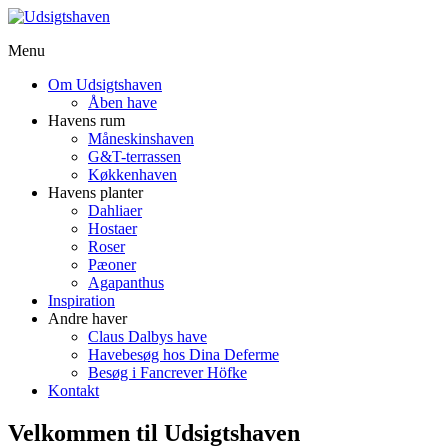
Menu
Om Udsigtshaven
Åben have
Havens rum
Måneskinshaven
G&T-terrassen
Køkkenhaven
Havens planter
Dahliaer
Hostaer
Roser
Pæoner
Agapanthus
Inspiration
Andre haver
Claus Dalbys have
Havebesøg hos Dina Deferme
Besøg i Fancrever Höfke
Kontakt
Velkommen til Udsigtshaven