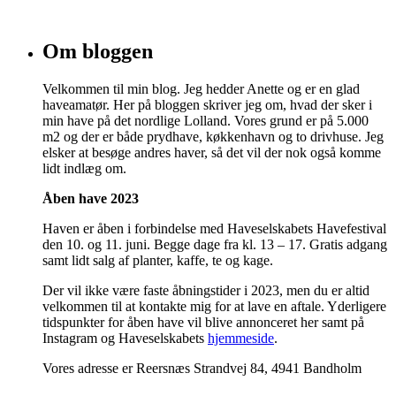
Om bloggen
Velkommen til min blog. Jeg hedder Anette og er en glad
haveamatør. Her på bloggen skriver jeg om, hvad der sker i
min have på det nordlige Lolland. Vores grund er på 5.000
m2 og der er både prydhave, køkkenhavn og to drivhuse. Jeg
elsker at besøge andres haver, så det vil der nok også komme
lidt indlæg om.
Åben have 2023
Haven er åben i forbindelse med Haveselskabets Havefestival
den 10. og 11. juni. Begge dage fra kl. 13 – 17. Gratis adgang
samt lidt salg af planter, kaffe, te og kage.
Der vil ikke være faste åbningstider i 2023, men du er altid
velkommen til at kontakte mig for at lave en aftale. Yderligere
tidspunkter for åben have vil blive annonceret her samt på
Instagram og Haveselskabets
hjemmeside
.
Vores adresse er Reersnæs Strandvej 84, 4941 Bandholm