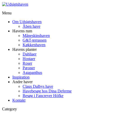
Menu
Om Udsigtshaven
Åben have
Havens rum
Måneskinshaven
G&T-terrassen
Køkkenhaven
Havens planter
Dahliaer
Hostaer
Roser
Pæoner
Agapanthus
Inspiration
Andre haver
Claus Dalbys have
Havebesøg hos Dina Deferme
Besøg i Fancrever Höfke
Kontakt
Category