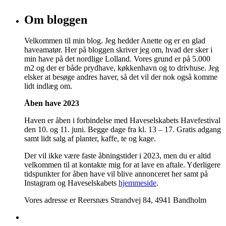
Om bloggen
Velkommen til min blog. Jeg hedder Anette og er en glad
haveamatør. Her på bloggen skriver jeg om, hvad der sker i
min have på det nordlige Lolland. Vores grund er på 5.000
m2 og der er både prydhave, køkkenhavn og to drivhuse. Jeg
elsker at besøge andres haver, så det vil der nok også komme
lidt indlæg om.
Åben have 2023
Haven er åben i forbindelse med Haveselskabets Havefestival
den 10. og 11. juni. Begge dage fra kl. 13 – 17. Gratis adgang
samt lidt salg af planter, kaffe, te og kage.
Der vil ikke være faste åbningstider i 2023, men du er altid
velkommen til at kontakte mig for at lave en aftale. Yderligere
tidspunkter for åben have vil blive annonceret her samt på
Instagram og Haveselskabets
hjemmeside
.
Vores adresse er Reersnæs Strandvej 84, 4941 Bandholm