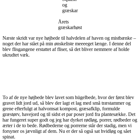
og
græskar
Årets
græskarhøst
Næste skridt var nye højbede til halvdelen af haven og mistbænke –
noget der har stået på min ønskeliste meeeeget længe. I denne del
blev flisgangene erstattet af fliser, så det bliver nemmere af holde
ukrudtet væk.
To af de nye højbede blev lavet som hügelbede, hvor der først blev
gravet lidt jord ud, så blev der lagt et lag med små træstammer og
grene efterfulgt at halvomsat kompost, græsafklip, formulde
græstørv, havejord og til sidst et par poser jord fra plantesække. Det
har fungeret super godt og jeg har dyrket rødløg, porrer, rødbeder og
ærter i de to bede. Rødbederne og porrerne står der stadig, men vi
forsyner os jævnligt af dem. Nu er der så også sat hvidløg og sået
spinat.