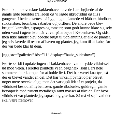
køkkenhave
For at kunne overskue køkkenhaven lavede Lars højbede af de
gamle røde brædder fra laden og vi lagde ukrudtsdug og flis i
gangene. I bedene tættest på bygningen plantede vi blåbær, hindbær,
stikkelsbær, brombær, rabarber og jordbær. De andre bede blev
brugt til kartofler, asparges og tomater, som godt kunne klare sig selv
uden vand i ugens løb, når vi var på arbejde i København. Og sidst
men ikke mindst blev bedene brugt til udplantning af alle de planter,
jeg selv lavede til resten af haven og planter, jeg kom til at købe, før
der var bede klar til dem.
[ngg src=”galleries” ids=”11″ display=”basic_slideshow”]
Første skridt i opdateringen af køkkenhaven var at rydde vildnisset
ud mod vejen. Herefter plantede vi en bøgehæk, som Lars hele
sommeren har kæmpet for at holde liv i. Det har været knastørt, så
der er blevet vandet en del. Det har virkelig pyntet og er blevet
noget mere overskueligt, men det var også lidt af et projekt, da
vildnisset bestod af hybenroser, gamle ribsbuske, guldregn, gamle
betonpæle med rustent metalhegn samt masser af ukrudt. Der hvor
vildnisset var plantede jeg squash og græskar. Så må vi se, hvad der
skal være fremover.
Squash