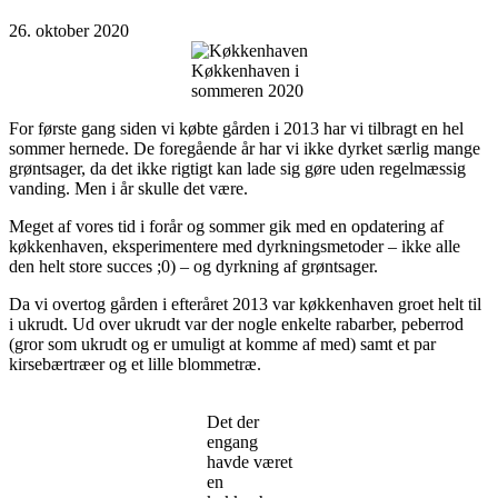
26. oktober 2020
Køkkenhaven i
sommeren 2020
For første gang siden vi købte gården i 2013 har vi tilbragt en hel
sommer hernede. De foregående år har vi ikke dyrket særlig mange
grøntsager, da det ikke rigtigt kan lade sig gøre uden regelmæssig
vanding. Men i år skulle det være.
Meget af vores tid i forår og sommer gik med en opdatering af
køkkenhaven, eksperimentere med dyrkningsmetoder – ikke alle
den helt store succes ;0) – og dyrkning af grøntsager.
Da vi overtog gården i efteråret 2013 var køkkenhaven groet helt til
i ukrudt. Ud over ukrudt var der nogle enkelte rabarber, peberrod
(gror som ukrudt og er umuligt at komme af med) samt et par
kirsebærtræer og et lille blommetræ.
Det der
engang
havde været
en