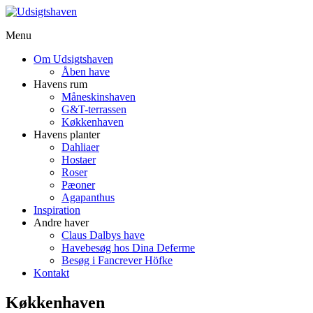
Menu
Om Udsigtshaven
Åben have
Havens rum
Måneskinshaven
G&T-terrassen
Køkkenhaven
Havens planter
Dahliaer
Hostaer
Roser
Pæoner
Agapanthus
Inspiration
Andre haver
Claus Dalbys have
Havebesøg hos Dina Deferme
Besøg i Fancrever Höfke
Kontakt
Køkkenhaven